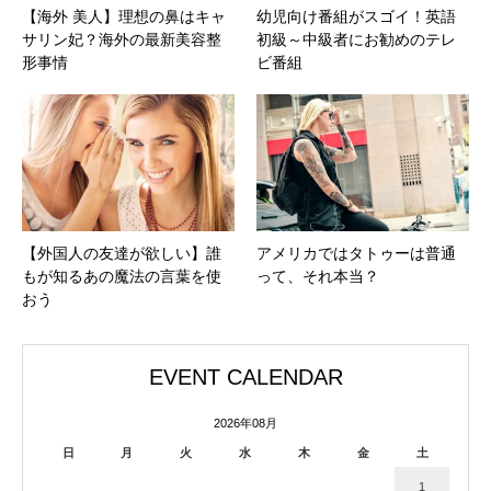
【海外 美人】理想の鼻はキャ
幼児向け番組がスゴイ！英語
サリン妃？海外の最新美容整
初級～中級者にお勧めのテレ
形事情
ビ番組
【外国人の友達が欲しい】誰
アメリカではタトゥーは普通
もが知るあの魔法の言葉を使
って、それ本当？
おう
EVENT CALENDAR
2026年08月
日
月
火
水
木
金
土
1