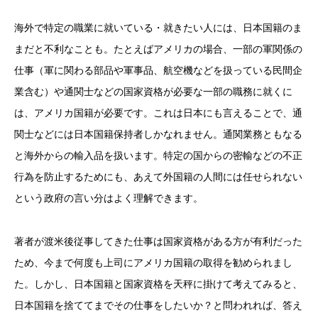
海外で特定の職業に就いている・就きたい人には、日本国籍のま
まだと不利なことも。たとえばアメリカの場合、一部の軍関係の
仕事（軍に関わる部品や軍事品、航空機などを扱っている民間企
業含む）や通関士などの国家資格が必要な一部の職務に就くに
は、アメリカ国籍が必要です。これは日本にも言えることで、通
関士などには日本国籍保持者しかなれません。通関業務ともなる
と海外からの輸入品を扱います。特定の国からの密輸などの不正
行為を防止するためにも、あえて外国籍の人間には任せられない
という政府の言い分はよく理解できます。
著者が渡米後従事してきた仕事は国家資格がある方が有利だった
ため、今まで何度も上司にアメリカ国籍の取得を勧められまし
た。しかし、日本国籍と国家資格を天秤に掛けて考えてみると、
日本国籍を捨ててまでその仕事をしたいか？と問われれば、答え