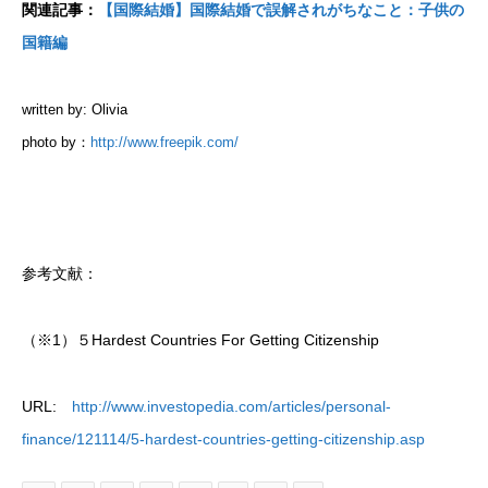
関連記事：
【国際結婚】国際結婚で誤解されがちなこと：子供の
国籍編
written by: Olivia
photo by：
http://www.freepik.com/
参考文献：
（※1）５Hardest Countries For Getting Citizenship
URL:
http://www.investopedia.com/articles/personal-
finance/121114/5-hardest-countries-getting-citizenship.asp