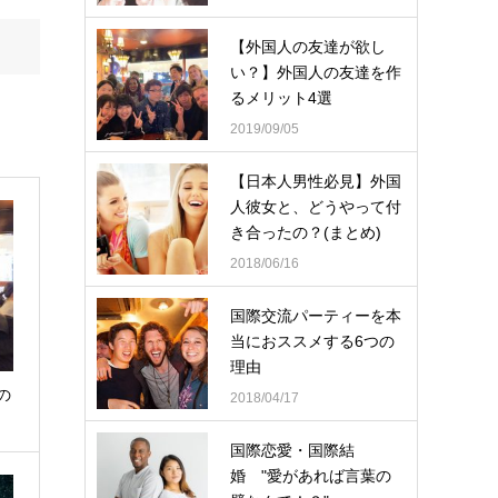
【外国人の友達が欲し
い？】外国人の友達を作
るメリット4選
2019/09/05
【日本人男性必見】外国
人彼女と、どうやって付
き合ったの？(まとめ)
2018/06/16
国際交流パーティーを本
当におススメする6つの
理由
の
2018/04/17
国際恋愛・国際結
婚 "愛があれば言葉の