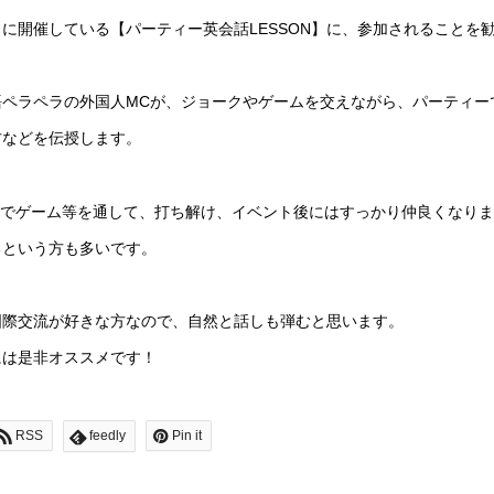
日に開催している
【パーティー英会話LESSON】
に、参加されることを
ペラペラの外国人MCが、ジョークやゲームを交えながら、
パーティー
方などを伝授します。
ト内でゲーム等を通して、打ち解け、イベント後にはすっかり仲良くなり
るという方も多いです。
国際交流が好きな方なので、自然と話しも弾むと思います。
には是非オススメです！
RSS
feedly
Pin it