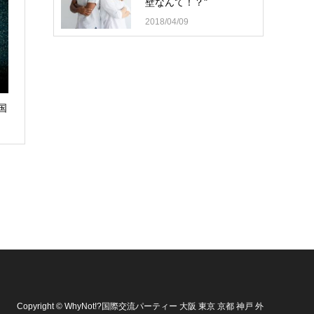
壁なんて！？"
2018/04/09
国
Copyright
©
WhyNot!?国際交流パーティー 大阪 東京 京都 神戸 外