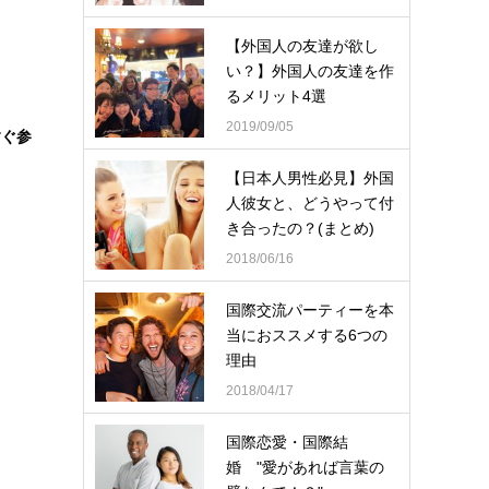
【外国人の友達が欲し
い？】外国人の友達を作
るメリット4選
2019/09/05
すぐ参
【日本人男性必見】外国
人彼女と、どうやって付
き合ったの？(まとめ)
2018/06/16
国際交流パーティーを本
当におススメする6つの
理由
2018/04/17
国際恋愛・国際結
婚 "愛があれば言葉の