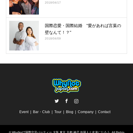
2018/04/17
国際恋愛・国際結婚 "愛があれば言葉の
壁なんて！？"
2018/04/09
Twitter
Facebook
Instagram
Event
Bar・Club
Tour
Blog
Company
Contact
©
WhyNot!?国際交流パーティー 大阪 東京 京都 神戸 外国人と友達になろう
. All Rights