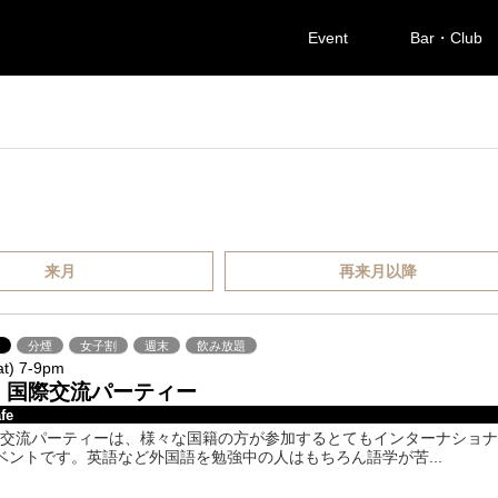
Event
Bar・Club
来月
再来月以降
ば
分煙
女子割
週末
飲み放題
at) 7-9pm
!? 国際交流パーティー
fe
!?国際交流パーティーは、様々な国籍の方が参加するとてもインターナショ
ベントです。英語など外国語を勉強中の人はもちろん語学が苦...