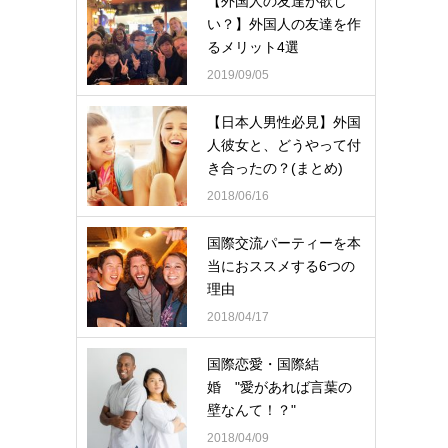
【外国人の友達が欲し
い？】外国人の友達を作
るメリット4選
2019/09/05
【日本人男性必見】外国
人彼女と、どうやって付
き合ったの？(まとめ)
2018/06/16
国際交流パーティーを本
当におススメする6つの
理由
2018/04/17
国際恋愛・国際結
婚 "愛があれば言葉の
壁なんて！？"
2018/04/09