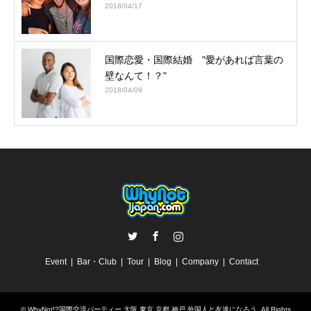
2018/04/17
国際恋愛・国際結婚 "愛があれば言葉の
壁なんて！？"
2018/04/09
Twitter
Facebook
Instagram
Event
Bar・Club
Tour
Blog
Company
Contact
©
WhyNot!?国際交流パーティー 大阪 東京 京都 神戸 外国人と友達になろう
. All Rights