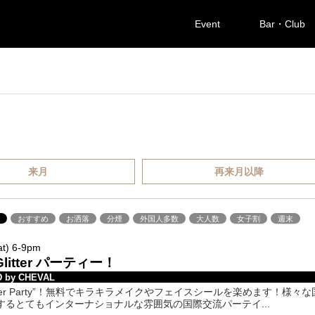
Event
Bar・Club
来月
再来月以降
橋
おすすめ
お洒落
分煙
外国人多数
大人数
女子割
週末
at) 6-9pm
litter パーティー！
 by CHEVAL
itter Party”！無料でキラキラメイクやフェイスシールを楽めます！様々な
するとてもインターナショナルな雰囲気の国際交流パーテイ...