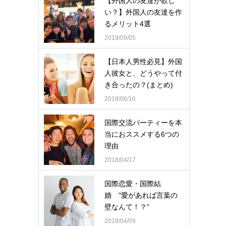
【外国人の友達が欲し
い？】外国人の友達を作
るメリット4選
2019/09/05
【日本人男性必見】外国
人彼女と、どうやって付
き合ったの？(まとめ)
2018/06/16
国際交流パーティーを本
当におススメする6つの
理由
2018/04/17
国際恋愛・国際結
婚 "愛があれば言葉の
壁なんて！？"
2018/04/09