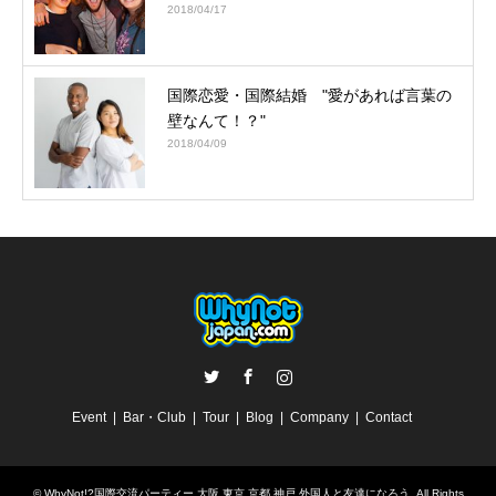
2018/04/17
国際恋愛・国際結婚 "愛があれば言葉の
壁なんて！？"
2018/04/09
Twitter
Facebook
Instagram
Event
Bar・Club
Tour
Blog
Company
Contact
©
WhyNot!?国際交流パーティー 大阪 東京 京都 神戸 外国人と友達になろう
. All Rights