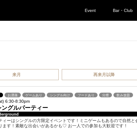
Event
Bar・Club
来月
再来月以降
橋
お洒落
ゲームあり
シングル向け
フードあり
分煙
飲み放題
at) 6:30-8:30pm
シングルパーティー
derground
ティーはシングルの方限定イベントです！ミニゲームもあるので自然と
ります！素敵な出会いがあるかも♡ お一人での参加も大歓迎です！