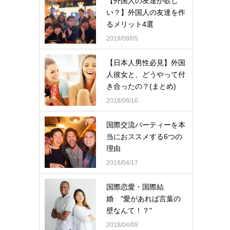
【外国人の友達が欲し
い？】外国人の友達を作
るメリット4選
2019/09/05
【日本人男性必見】外国
人彼女と、どうやって付
き合ったの？(まとめ)
2018/06/16
国際交流パーティーを本
当におススメする6つの
理由
2018/04/17
国際恋愛・国際結
婚 "愛があれば言葉の
壁なんて！？"
2018/04/09