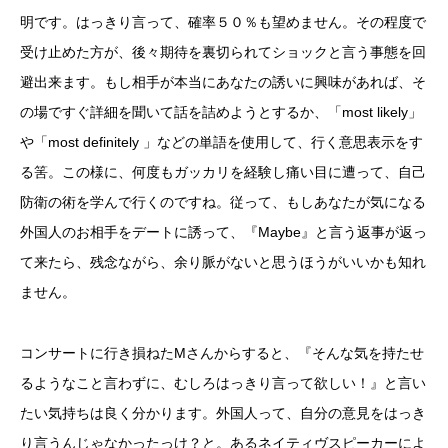
明です。はっきり言って、確率５０％も望めません。その程度で
受け止めた方が、後々期待を裏切られてショックと言う事態を回
避出来ます。もし相手が本当にあなたの誘いに興味があれば、そ
の場ですぐ詳細を聞いて話を詰めようとするか、「most likely」
や「most definitely 」などの単語を使用して、行く意思表示をす
る筈。この様に、何度もガッカリを経験し痛い目に遭って、自己
防衛の術を学んで行くのですね。従って、もしあなたが気になる
外国人のお相手をデートに誘って、『Maybe』と言う返事が返っ
て来たら、残念ながら、余り脈がないと思うほうがいいかも知れ
ません。
コンサートに行き損ねたMさんからすると、『そんな気を持たせ
るようなこと言わずに、むしろはっきり言って欲しい！』と言い
たい気持ちは良く分かります。外国人って、自分の意見をはっき
り言うんじゃなかったっけ？と。あるネイティヴスピーカーによ