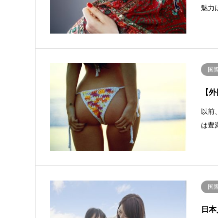
魅力
国
【外
以前
は豊
国
日本