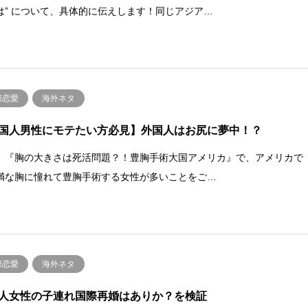
は” について、具体的に伝えします！同じアジア…
際恋愛
海外ネタ
国人男性にモテたい方必見】外国人はお尻に夢中！？
、『胸の大きさは死活問題？！豊胸手術大国アメリカ』で、アメリカで
満な胸に憧れて豊胸手術する女性が多いことをご…
際恋愛
海外ネタ
人女性の子連れ国際再婚はありか？を検証