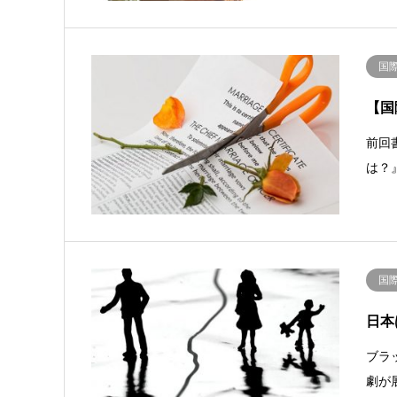
国
【国
前回
は？
国
日本
ブラ
劇が