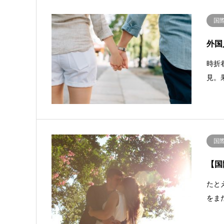
国
外国
時折
見。
国
【国
たと
をま