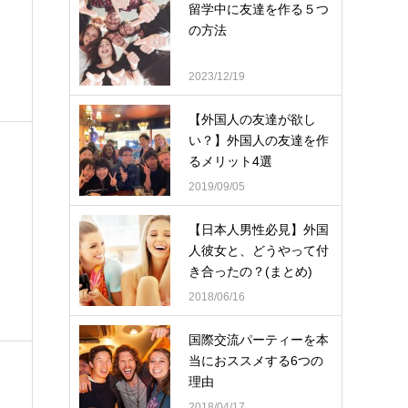
留学中に友達を作る５つ
の方法
2023/12/19
【外国人の友達が欲し
い？】外国人の友達を作
るメリット4選
2019/09/05
【日本人男性必見】外国
人彼女と、どうやって付
き合ったの？(まとめ)
2018/06/16
国際交流パーティーを本
当におススメする6つの
理由
2018/04/17