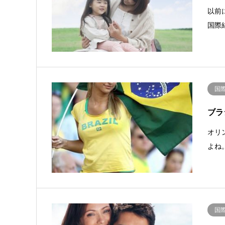
以前
国際
国
ブラ
オリ
よね
国