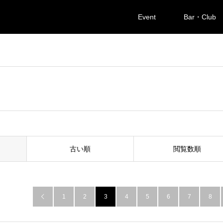
Event
Bar・Club
古い順
閲覧数順
1
2
3
4
5
6
7
8
