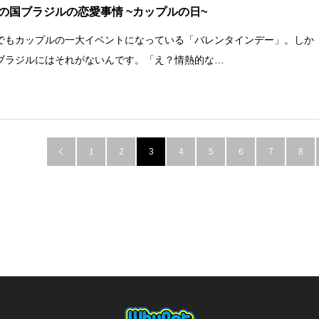
の国ブラジルの恋愛事情 ~カップルの日~
でもカップルの一大イベントになっている「バレンタインデー」。しか
ブラジルにはそれがないんです。「え？情熱的な…
1
2
3
4
5
6
7
8
