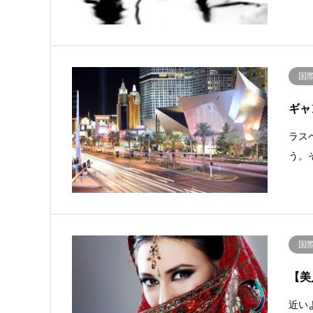
国
ギャ
ラス
う。
国
【美
近い