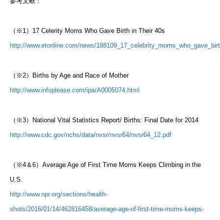
参考文献：
（※1）17 Celerity Moms Who Gave Birth in Their 40s
http://www.etonline.com/news/188109_17_celebrity_moms_who_gave_birt
（※2）Births by Age and Race of Mother
http://www.infoplease.com/ipa/A0005074.html
（※3）National Vital Statistics Report/ Births: Final Date for 2014
http://www.cdc.gov/nchs/data/nvsr/nvsr64/nvsr64_12.pdf
（※4＆6）Average Age of First Time Moms Keeps Climbing in the
U.S.
http://www.npr.org/sections/health-
shots/2016/01/14/462816458/average-age-of-first-time-moms-keeps-