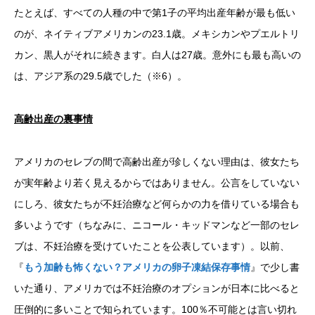
たとえば、すべての人種の中で第1子の平均出産年齢が最も低い
のが、ネイティブアメリカンの23.1歳。メキシカンやプエルトリ
カン、黒人がそれに続きます。白人は27歳。意外にも最も高いの
は、アジア系の29.5歳でした（※6）。
高齢出産の裏事情
アメリカのセレブの間で高齢出産が珍しくない理由は、彼女たち
が実年齢より若く見えるからではありません。公言をしていない
にしろ、彼女たちが不妊治療など何らかの力を借りている場合も
多いようです（ちなみに、ニコール・キッドマンなど一部のセレ
ブは、不妊治療を受けていたことを公表しています）。以前、
『
もう加齢も怖くない？アメリカの卵子凍結保存事情
』で少し書
いた通り、アメリカでは不妊治療のオプションが日本に比べると
圧倒的に多いことで知られています。100％不可能とは言い切れ