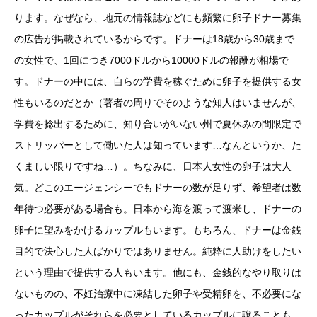
ります。なぜなら、地元の情報誌などにも頻繁に卵子ドナー募集
の広告が掲載されているからです。ドナーは18歳から30歳まで
の女性で、1回につき7000ドルから10000ドルの報酬が相場で
す。ドナーの中には、自らの学費を稼ぐために卵子を提供する女
性もいるのだとか（著者の周りでそのような知人はいませんが、
学費を捻出するために、知り合いがいない州で夏休みの間限定で
ストリッパーとして働いた人は知っています…なんというか、た
くましい限りですね…）。ちなみに、日本人女性の卵子は大人
気。どこのエージェンシーでもドナーの数が足りず、希望者は数
年待つ必要がある場合も。日本から海を渡って渡米し、ドナーの
卵子に望みをかけるカップルもいます。もちろん、ドナーは金銭
目的で決心した人ばかりではありません。純粋に人助けをしたい
という理由で提供する人もいます。他にも、金銭的なやり取りは
ないものの、不妊治療中に凍結した卵子や受精卵を、不必要にな
ったカップルがそれらを必要としているカップルに譲ることも。