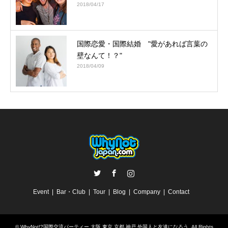
2018/04/17
国際恋愛・国際結婚 "愛があれば言葉の
壁なんて！？"
2018/04/09
Twitter
Facebook
Instagram
Event
Bar・Club
Tour
Blog
Company
Contact
©
WhyNot!?国際交流パーティー 大阪 東京 京都 神戸 外国人と友達になろう
. All Rights