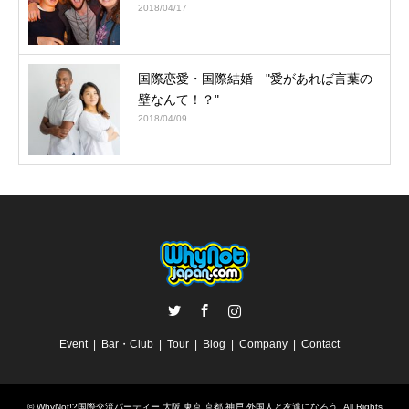
2018/04/17
国際恋愛・国際結婚 "愛があれば言葉の
壁なんて！？"
2018/04/09
Twitter
Facebook
Instagram
Event
Bar・Club
Tour
Blog
Company
Contact
©
WhyNot!?国際交流パーティー 大阪 東京 京都 神戸 外国人と友達になろう
. All Rights