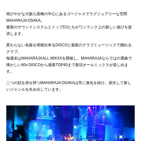
煌びやかな大阪心斎橋の中心にあるゴージャスでラグジュアリーな空間
MAHARAJA OSAKA。
最新のサウンドシステムとトップDJたちがワンランク上の新しい遊びを提
供します。
変わらない名曲を堪能出来るDISCOと最新のクラブミュージックで踊れる
クラブ。
毎週末はMAHARAJA ALL MIXXXを開催し、MAHARAJAならではの選曲で
懐かしい80s DISCOから最新TOP40まで新旧オールミックスが楽しめま
す。
二つの顔を併せ持つMAHARAJA OSAKAは常に進化を続け、派生して新し
いジャンルを生み出しています。