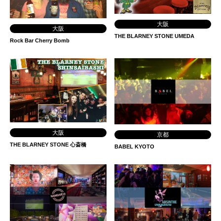
大阪
大阪
THE BLARNEY STONE UMEDA
Rock Bar Cherry Bomb
大阪
京都
THE BLARNEY STONE 心斎橋
BABEL KYOTO