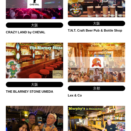
大阪
大阪
T.N.T. Craft Beer Pub & Bottle Shop
CRAZY LAND by CHEVAL
大阪
京都
THE BLARNEY STONE UMEDA
Lex & Co