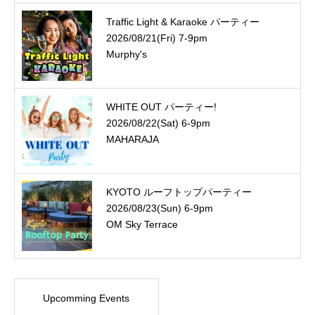
Traffic Light & Karaoke パーティー
2026/08/21(Fri) 7-9pm
Murphy's
WHITE OUT パーティー!
2026/08/22(Sat) 6-9pm
MAHARAJA
KYOTO ルーフトップパーティー
2026/08/23(Sun) 6-9pm
OM Sky Terrace
Upcomming Events