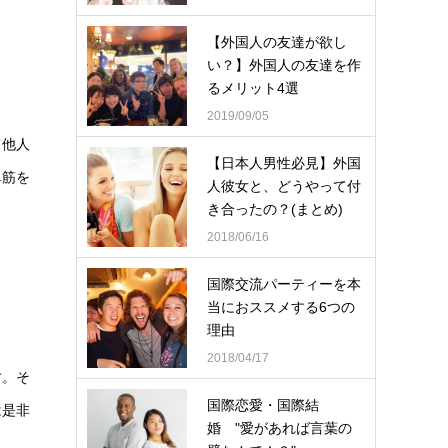
【外国人の友達が欲し
い？】外国人の友達を作
るメリット4選
2019/09/05
て他人
【日本人男性必見】外国
鼻筋を
人彼女と、どうやって付
き合ったの？(まとめ)
2018/06/16
国際交流パーティーを本
当におススメする6つの
理由
2018/04/17
す。そ
国際恋愛・国際結
は是非
婚 "愛があれば言葉の