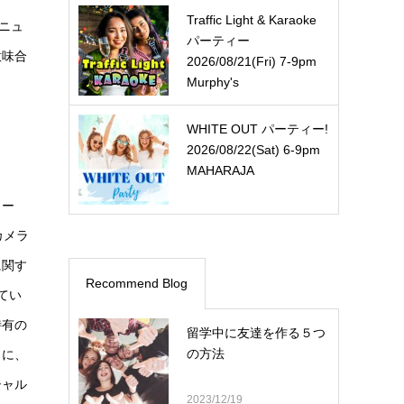
Traffic Light & Karaoke
うニュ
パーティー
意味合
2026/08/21(Fri) 7-9pm
Murphy's
WHITE OUT パーティー!
2026/08/22(Sat) 6-9pm
MAHARAJA
ター
カメラ
に関す
Recommend Blog
てい
特有の
留学中に友達を作る５つ
の方法
うに、
シャル
2023/12/19