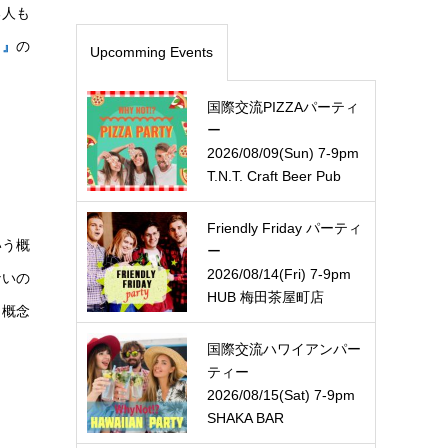
る人も
！』
の
Upcomming Events
国際交流PIZZAパーティ
ー
2026/08/09(Sun) 7-9pm
T.N.T. Craft Beer Pub
Friendly Friday パーティ
いう概
ー
2026/08/14(Fri) 7-9pm
ないの
HUB 梅田茶屋町店
う概念
国際交流ハワイアンパー
ティー
2026/08/15(Sat) 7-9pm
SHAKA BAR