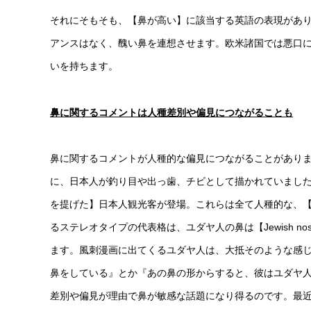
それにそもそも、【鼻が高い】に該当する英語の表現がありませ
アンスはなく、醜い鼻を連想させます。欧米諸国では悪口
いを持ちます。
鼻に関するコメントは人種差別や偏見につながることも
鼻に関するコメントが人種的な偏見につながることがあり
に、日本人が釣り目や出っ歯、チビとして描かれていました
を提げた】日本人観光客が登場。これらは全て人種的な、
るステレオタイプの代表格は、ユダヤ人の鼻は【Jewish 
ます。風刺漫画に出てくるユダヤ人は、大抵そのような感
鼻をしている』とか『あの鼻の形からすると、彼はユダヤ
差別や偏見が理由で鼻が敏感な話題になり得るのです。最