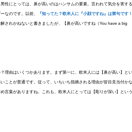
に男性にとっては、鼻が高いのはハンサムの要素。言われて気分を害す
ブーなのです。以前、
『知ってた？欧米人に『小顔ですね』は禁句です
かねないと書きましたが、【鼻が高いですね（You have a big
か？理由はいくつかあります。まず第一に、欧米人には【鼻が高い】と
高いことが普通です。従って、いちいち指摘される理由が皆目見当付か
誉め言葉がありますね。これも、欧米人にとっては【彫りが深い】とい