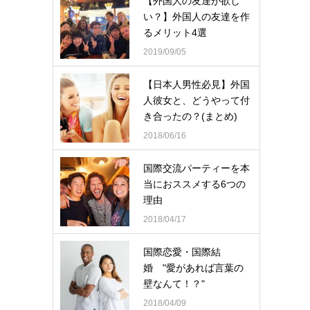
【外国人の友達が欲し
い？】外国人の友達を作
るメリット4選
2019/09/05
【日本人男性必見】外国
人彼女と、どうやって付
き合ったの？(まとめ)
2018/06/16
国際交流パーティーを本
当におススメする6つの
理由
2018/04/17
国際恋愛・国際結
婚 "愛があれば言葉の
壁なんて！？"
2018/04/09