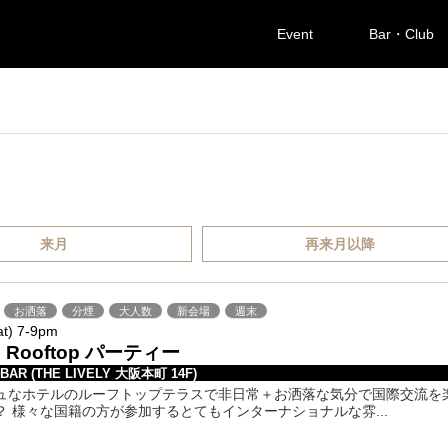
Event
Bar・Club
来月
再来月以降
お洒落
分煙
大人数
新会場
週末
at) 7-9pm
? Rooftop パーティー
 BAR (THE LIVELY 大阪本町 14F)
ュなホテルのルーフトップテラスで非日常＋お洒落な気分で国際交流を
？ 様々な国籍の方が参加するとてもインターナショナルな雰...