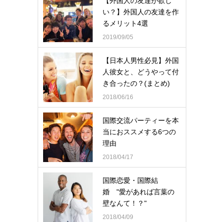
【外国人の友達が欲し
い？】外国人の友達を作
るメリット4選
2019/09/05
【日本人男性必見】外国
人彼女と、どうやって付
き合ったの？(まとめ)
2018/06/16
国際交流パーティーを本
当におススメする6つの
理由
2018/04/17
国際恋愛・国際結
婚 "愛があれば言葉の
壁なんて！？"
2018/04/09