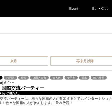
Event
Bar・Club
来月
再来月以降
橋
お洒落
分煙
外国人多数
大人数
女子割
週末
飲み放題
at) 6-9pm
!? 国際交流パーティー
 by CHEVAL
!?国際交流パーティーは、様々な国籍の人が参加するとてもインターナショ
す！色々な国籍の人が参加します。 飲み放題！