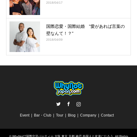
2018/04/17
国際恋愛・国際結婚 "愛があれば言葉の
壁なんて！？"
2018/04/09
Twitter
Facebook
Instagram
Event
Bar・Club
Tour
Blog
Company
Contact
©
WhyNot!?国際交流パーティー 大阪 東京 京都 神戸 外国人と友達になろう
. All Rights