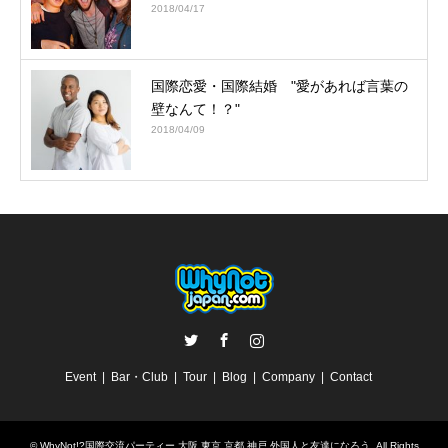
2018/04/17
国際恋愛・国際結婚 "愛があれば言葉の
壁なんて！？"
2018/04/09
Twitter
Facebook
Instagram
Event
Bar・Club
Tour
Blog
Company
Contact
©
WhyNot!?国際交流パーティー 大阪 東京 京都 神戸 外国人と友達になろう
. All Rights