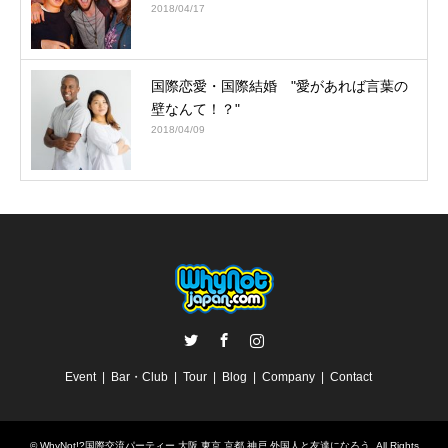
2018/04/17
国際恋愛・国際結婚 "愛があれば言葉の
壁なんて！？"
2018/04/09
Twitter
Facebook
Instagram
Event
Bar・Club
Tour
Blog
Company
Contact
©
WhyNot!?国際交流パーティー 大阪 東京 京都 神戸 外国人と友達になろう
. All Rights