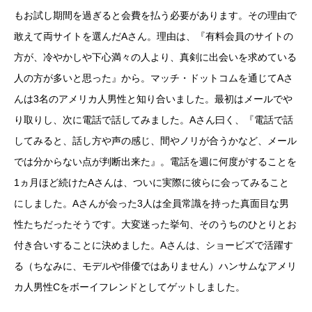
もお試し期間を過ぎると会費を払う必要があります。その理由で
敢えて両サイトを選んだAさん。理由は、『有料会員のサイトの
方が、冷やかしや下心満々の人より、真剣に出会いを求めている
人の方が多いと思った』から。マッチ・ドットコムを通じてAさ
んは3名のアメリカ人男性と知り合いました。最初はメールでや
り取りし、次に電話で話してみました。Aさん曰く、『電話で話
してみると、話し方や声の感じ、間やノリが合うかなど、メール
では分からない点が判断出来た』。電話を週に何度がすることを
1ヵ月ほど続けたAさんは、ついに実際に彼らに会ってみること
にしました。Aさんが会った3人は全員常識を持った真面目な男
性たちだったそうです。大変迷った挙句、そのうちのひとりとお
付き合いすることに決めました。Aさんは、ショービズで活躍す
る（ちなみに、モデルや俳優ではありません）ハンサムなアメリ
カ人男性Cをボーイフレンドとしてゲットしました。