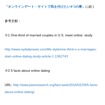
『
オンラインデート・サイトで気を付けたい4つの事
』に続く
参考文献：
※1 One-third of married couples in U.S. meet online: study
http://www.nydailynews.com/life-style/one-third-u-s-marriages-
start-online-dating-study-article-1.1362743
※2 5 facts about online dating
URL:
http://www.pewresearch.org/fact-tank/2016/02/29/5-facts-
about-online-dating/