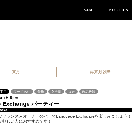
Event
Bar・Club
来月
再来月以降
九丁目
フードあり
分煙
女子割
週末
飲み放題
un) 6-9pm
e Exchange パーティー
saka
フランス人オーナーのバーでLanguage Exchangeを楽しみましょう
が欲しい人におすすめです！