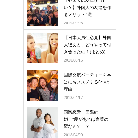
【外国人の友達が欲し
い？】外国人の友達を作
るメリット4選
2019/09/05
【日本人男性必見】外国
人彼女と、どうやって付
き合ったの？(まとめ)
2018/06/16
国際交流パーティーを本
当におススメする6つの
理由
2018/04/17
国際恋愛・国際結
婚 "愛があれば言葉の
壁なんて！？"
2018/04/09