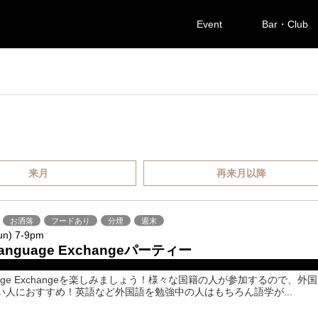
Event
Bar・Club
来月
再来月以降
お洒落
フードあり
分煙
週末
un) 7-9pm
Language Exchangeパーティー
uage Exchangeを楽しみましょう！様々な国籍の人が参加するので、外
い人におすすめ！英語など外国語を勉強中の人はもちろん語学が...