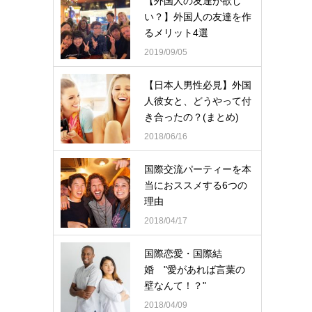
【外国人の友達が欲し
い？】外国人の友達を作
るメリット4選
2019/09/05
【日本人男性必見】外国
人彼女と、どうやって付
き合ったの？(まとめ)
2018/06/16
国際交流パーティーを本
当におススメする6つの
理由
2018/04/17
国際恋愛・国際結
婚 "愛があれば言葉の
壁なんて！？"
2018/04/09